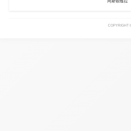
阿斯顿维拉
COPYRIGH