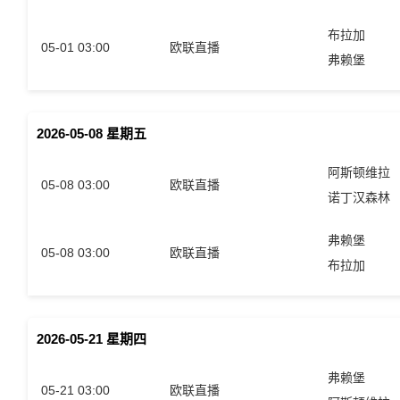
布拉加
05-01 03:00
欧联直播
弗赖堡
2026-05-08 星期五
阿斯顿维拉
05-08 03:00
欧联直播
诺丁汉森林
弗赖堡
05-08 03:00
欧联直播
布拉加
2026-05-21 星期四
弗赖堡
05-21 03:00
欧联直播