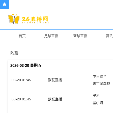
首页
足球直播
篮球直播
资讯
欧联
2026-03-20 星期五
中日德兰
03-20 01:45
欧联直播
诺丁汉森林
里昂
03-20 01:45
欧联直播
塞尔塔