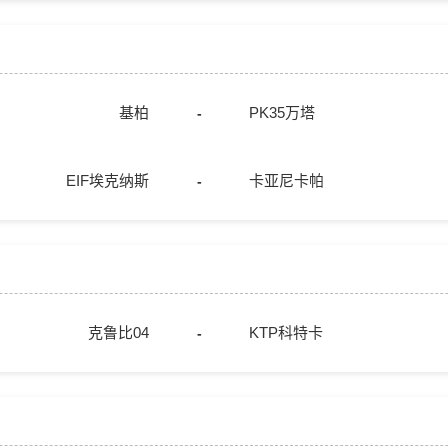
基柏
PK35万塔
-
EIF埃克纳斯
卡亚尼卡帕
-
克鲁比04
KTP科特卡
-