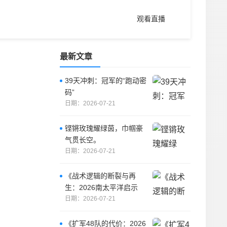
观看直播
最新文章
39天冲刺：冠军的“跑动密
码”
日期：2026-07-21
铿锵玫瑰耀绿茵，巾帼豪
气贯长空。
日期：2026-07-21
《战术逻辑的断裂与再
生：2026南太平洋启示
录》
日期：2026-07-21
《扩军48队的代价：2026