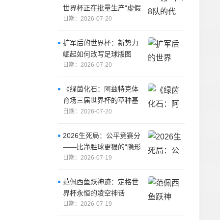
世界杯正在批量生产“虚假
奇迹”》
日期：2026-07-20
扩军后的世界杯：新势力
崛起如何改写足球版图
日期：2026-07-20
《绿茵化石：阿兹特克体
育场三届世界杯的草种基
因与生态史诗》
日期：2026-07-20
2026生死局：公平竞赛分
——比净胜球更狠的“隐形
判罚”
日期：2026-07-19
范佩西鱼跃神迹：定格世
界杯永恒的凌空神话
日期：2026-07-19