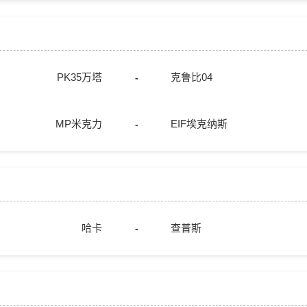
PK35万塔
克鲁比04
-
MP米克力
EIF埃克纳斯
-
哈卡
查普斯
-