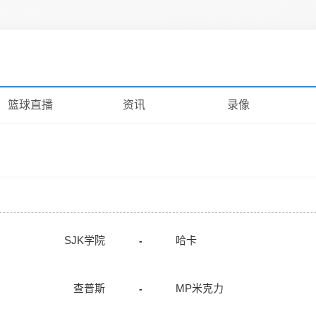
篮球直播
资讯
录像
SJK学院
哈卡
-
查普斯
MP米克力
-