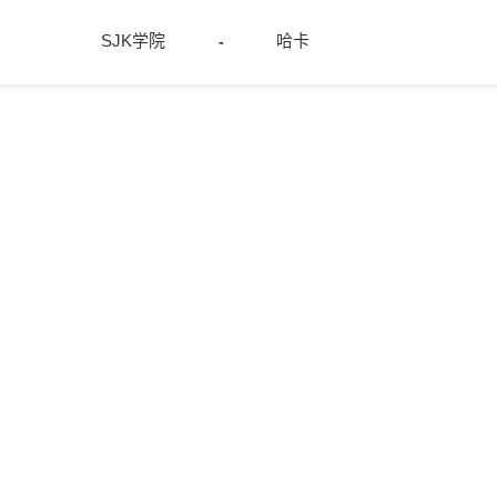
SJK学院
哈卡
-