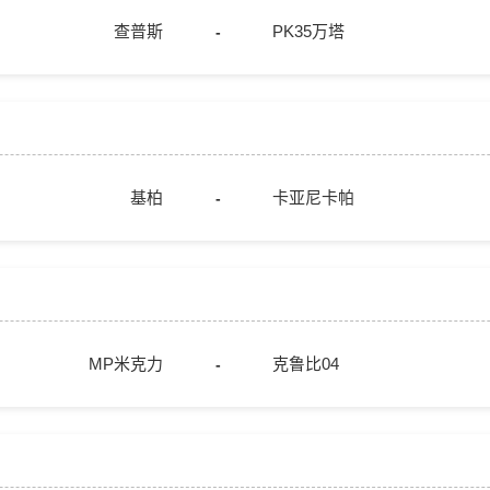
查普斯
PK35万塔
-
基柏
卡亚尼卡帕
-
MP米克力
克鲁比04
-