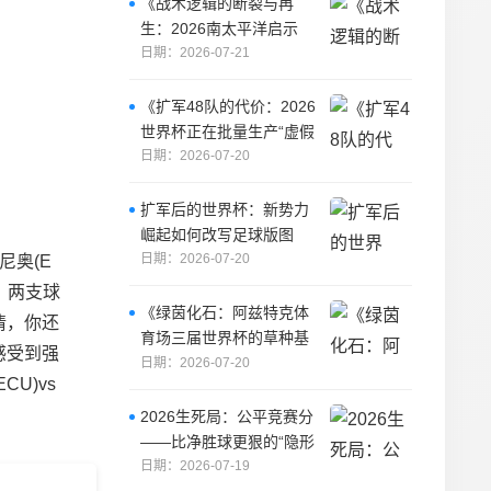
《战术逻辑的断裂与再
生：2026南太平洋启示
录》
日期：2026-07-21
《扩军48队的代价：2026
世界杯正在批量生产“虚假
奇迹”》
日期：2026-07-20
扩军后的世界杯：新势力
崛起如何改写足球版图
日期：2026-07-20
尼奥(E
，两支球
《绿茵化石：阿兹特克体
情，你还
育场三届世界杯的草种基
感受到强
因与生态史诗》
日期：2026-07-20
U)vs
2026生死局：公平竞赛分
——比净胜球更狠的“隐形
判罚”
日期：2026-07-19