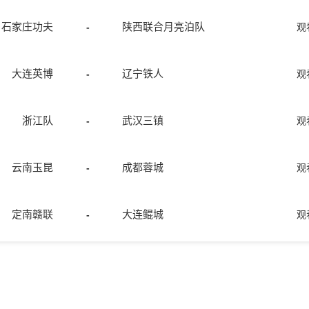
石家庄功夫
陕西联合月亮泊队
-
观
大连英博
辽宁铁人
-
观
浙江队
武汉三镇
-
观
云南玉昆
成都蓉城
-
观
定南赣联
大连鲲城
-
观