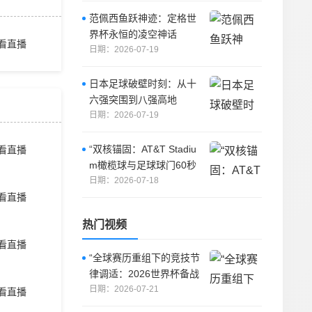
范佩西鱼跃神迹：定格世
界杯永恒的凌空神话
看直播
日期：2026-07-19
日本足球破壁时刻：从十
六强突围到八强高地
日期：2026-07-19
“双核锚固：AT&T Stadiu
看直播
m橄榄球与足球球门60秒
切换的机械力学解密”
日期：2026-07-18
看直播
热门视频
看直播
“全球赛历重组下的竞技节
律调适：2026世界杯备战
体系的拓扑升级路径”
日期：2026-07-21
看直播