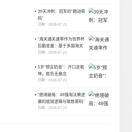
39天冲刺：冠军的“跑动密
码”
日期：2026-07-21
“海关通关速率作为世界杯
后勤变量：基于多国海关
运作体系的战术评估框架”
日期：2026-07-21
5岁“预言奶音”：开口定乾
坤，胜负无悬念
日期：2026-07-21
“绝境破局：48强淘汰赛逆
袭的底层逻辑与致胜密码”
日期：2026-07-21