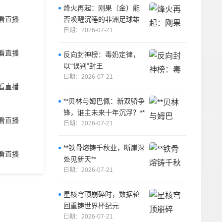
烽火再起：刚果（金）能
否唤醒沉睡的非洲足球雄
看直播
狮？
日期：2026-07-21
看直播
反向封神榜：毒奶定律，
以“误判”封王
日期：2026-07-21
看直播
**贝林与姆巴佩：新双骄争
锋，谁主未来十年沉浮？**
看直播
日期：2026-07-21
**铁骨熔铸千秋业，断崖深
看直播
处见新天**
日期：2026-07-21
星核穹顶崩碎时，数据轮
回重铸世界杯纪元
日期：2026-07-21