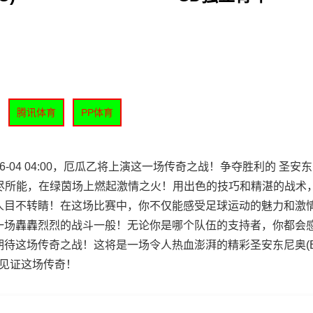
腾讯体育
PP体育
04 04:00，厄瓜乙将上演这一场传奇之战！争夺胜利的 圣安东
年 竭尽所能，在绿茵场上燃起激情之火！用出色的技巧和精湛的战术
人目不转睛！在这场比赛中，你不仅能感受足球运动的魅力和激
一场轟轟烈烈的战斗一般！无论你是哪个队伍的支持者，你都会
待这场传奇之战！这将是一场令人热血澎湃的精彩圣安东尼奥(EC
并见证这场传奇！