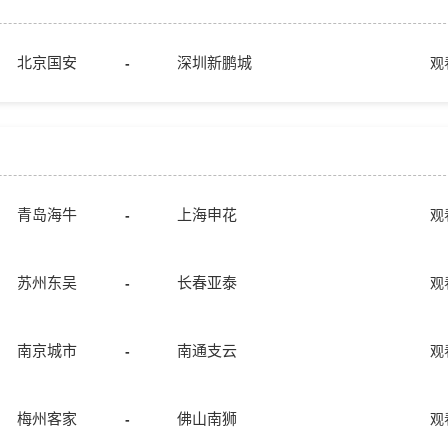
北京国安
深圳新鹏城
-
观
青岛海牛
上海申花
-
观
苏州东吴
长春亚泰
-
观
南京城市
南通支云
-
观
梅州客家
佛山南狮
-
观