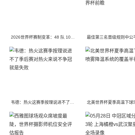
2026世界杯赛制变革：48 队 104 场，赛事质量是否被稀释
韦德：热火这赛季按理说进不了季后赛对热火来说不争冠就是失败