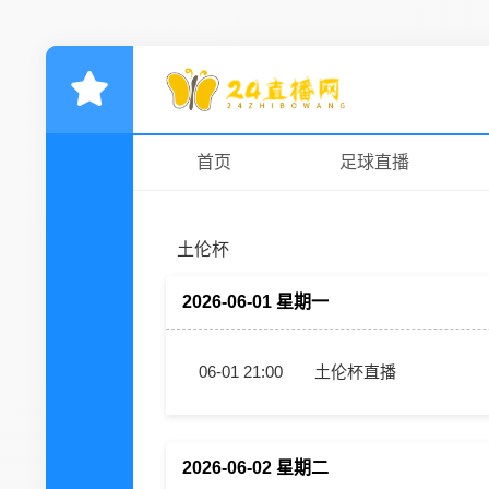
首页
足球直播
土伦杯
2026-06-01 星期一
06-01 21:00
土伦杯直播
2026-06-02 星期二