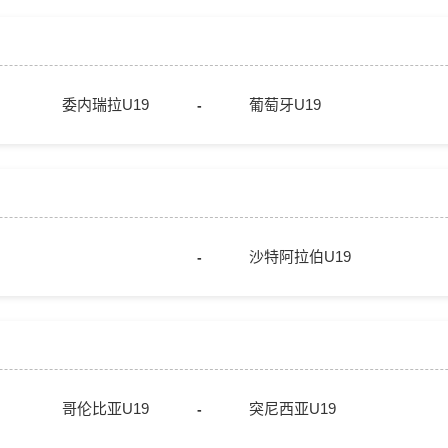
委内瑞拉U19
葡萄牙U19
-
沙特阿拉伯U19
-
哥伦比亚U19
突尼西亚U19
-