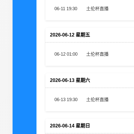
06-11 19:30
土伦杯直播
2026-06-12 星期五
06-12 01:00
土伦杯直播
2026-06-13 星期六
06-13 19:30
土伦杯直播
2026-06-14 星期日