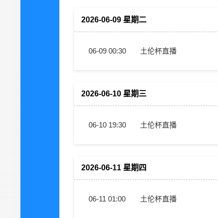
2026-06-09 星期二
06-09 00:30
土伦杯直播
2026-06-10 星期三
06-10 19:30
土伦杯直播
2026-06-11 星期四
06-11 01:00
土伦杯直播