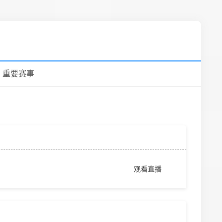
重要赛事
观看直播