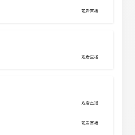
观看直播
观看直播
观看直播
观看直播