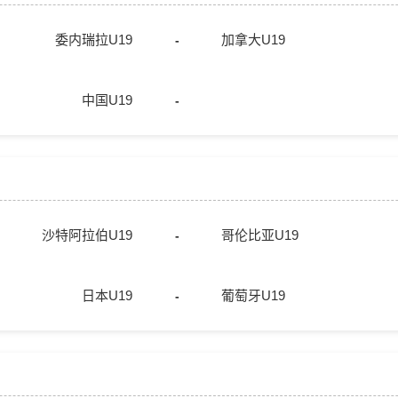
委内瑞拉U19
加拿大U19
-
中国U19
-
沙特阿拉伯U19
哥伦比亚U19
-
日本U19
葡萄牙U19
-