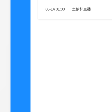
06-14 01:00
土伦杯直播