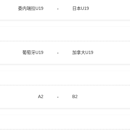
委内瑞拉U19
日本U19
-
葡萄牙U19
加拿大U19
-
A2
B2
-