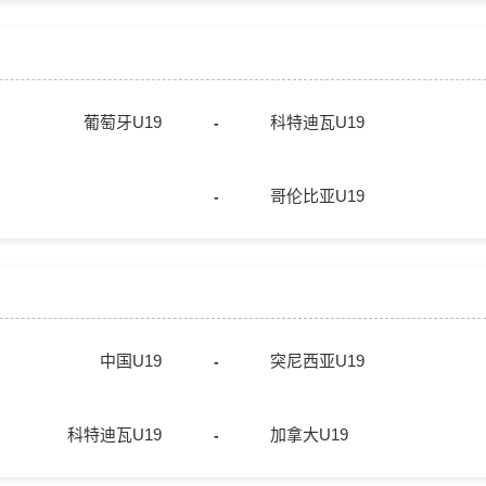
葡萄牙U19
科特迪瓦U19
-
哥伦比亚U19
-
中国U19
突尼西亚U19
-
科特迪瓦U19
加拿大U19
-