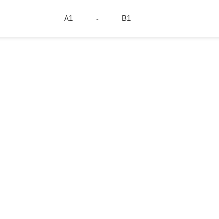
A1
B1
-