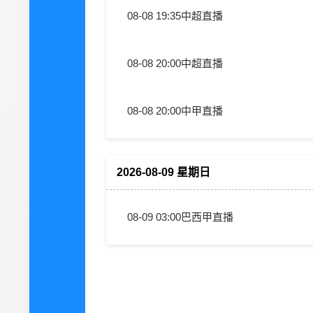
08-08 19:35
中超直播
08-08 20:00
中超直播
08-08 20:00
中甲直播
2026-08-09 星期日
08-09 03:00
巴西甲直播