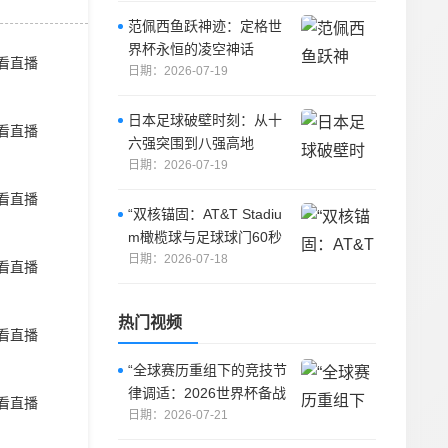
范佩西鱼跃神迹：定格世
界杯永恒的凌空神话
看直播
日期：2026-07-19
日本足球破壁时刻：从十
看直播
六强突围到八强高地
日期：2026-07-19
看直播
“双核锚固：AT&T Stadiu
m橄榄球与足球球门60秒
切换的机械力学解密”
日期：2026-07-18
看直播
热门视频
看直播
“全球赛历重组下的竞技节
律调适：2026世界杯备战
看直播
体系的拓扑升级路径”
日期：2026-07-21