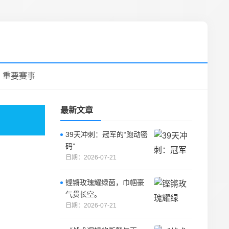
重要赛事
最新文章
39天冲刺：冠军的“跑动密
码”
日期：2026-07-21
铿锵玫瑰耀绿茵，巾帼豪
气贯长空。
日期：2026-07-21