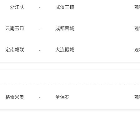
浙江队
武汉三镇
-
观
云南玉昆
成都蓉城
-
观
定南赣联
大连鲲城
-
观
格雷米奥
圣保罗
-
观