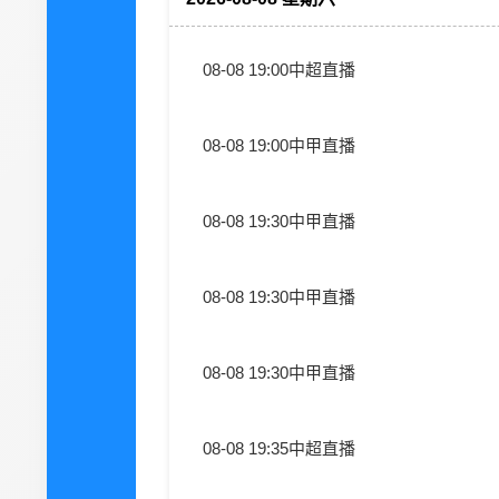
08-08 19:00
中超直播
08-08 19:00
中甲直播
08-08 19:30
中甲直播
08-08 19:30
中甲直播
08-08 19:30
中甲直播
08-08 19:35
中超直播