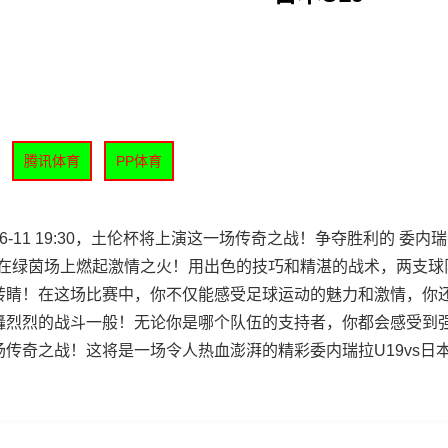
腾讯体育
PP体育
11 19:30，土伦杯将上演这一场传奇之战！争夺胜利的 委内瑞
能，在绿茵场上燃起激情之火！用出色的技巧和精湛的战术，两支球
转睛！在这场比赛中，你不仅能感受足球运动的魅力和激情，你
轟烈烈的战斗一般！无论你是哪个队伍的支持者，你都会感受到
传奇之战！这将是一场令人热血澎湃的精彩委内瑞拉U19vs日本
！