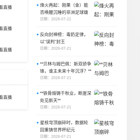
烽火再起：刚果（金）能
看直播
否唤醒沉睡的非洲足球雄
狮？
日期：2026-07-21
看直播
反向封神榜：毒奶定律，
以“误判”封王
日期：2026-07-21
看直播
**贝林与姆巴佩：新双骄争
锋，谁主未来十年沉浮？**
日期：2026-07-21
**铁骨熔铸千秋业，断崖深
看直播
处见新天**
日期：2026-07-21
星核穹顶崩碎时，数据轮
回重铸世界杯纪元
日期：2026-07-21