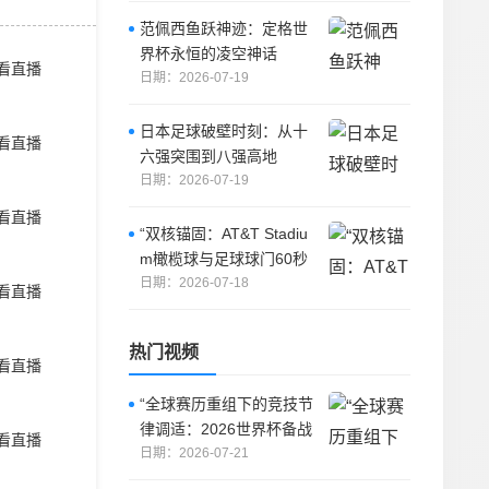
范佩西鱼跃神迹：定格世
界杯永恒的凌空神话
看直播
日期：2026-07-19
日本足球破壁时刻：从十
看直播
六强突围到八强高地
日期：2026-07-19
看直播
“双核锚固：AT&T Stadiu
m橄榄球与足球球门60秒
切换的机械力学解密”
日期：2026-07-18
看直播
热门视频
看直播
“全球赛历重组下的竞技节
律调适：2026世界杯备战
看直播
体系的拓扑升级路径”
日期：2026-07-21