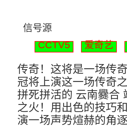
信号源
CCTV5
爱奇艺
传奇！这将是一场传奇！北
冠将上演这一场传奇之
拼死拼活的 云南爨合
之火！用出色的技巧
演一场声势煊赫的角