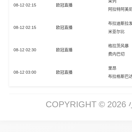
采列
08-12 02:15
欧冠直播
阿拉特阿美
布拉迪斯拉
08-12 02:15
欧冠直播
米亚尔比
格拉茨风暴
08-12 02:30
欧冠直播
费内巴切
里昂
08-12 03:00
欧冠直播
布拉格斯巴
COPYRIGHT © 2