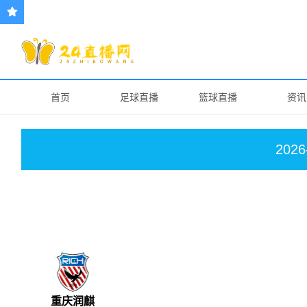
首页
足球直播
篮球直播
资讯
2026
重庆润麒