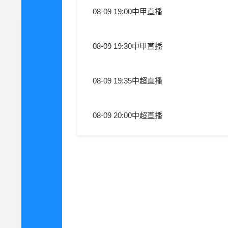
08-09 19:00
中甲直播
08-09 19:30
中甲直播
08-09 19:35
中超直播
08-09 20:00
中超直播