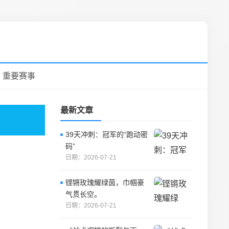
重要赛事
最新文章
39天冲刺：冠军的“跑动密
码”
日期：2026-07-21
铿锵玫瑰耀绿茵，巾帼豪
气贯长空。
日期：2026-07-21