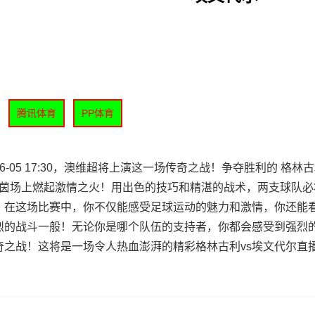
腾讯体育
PP体育
05 17:30，澳维超将上演这一场传奇之战！争夺胜利的 格林古
绿茵场上燃起激情之火！用出色的技巧和精湛的战术，两支球队必
！在这场比赛中，你不仅能感受足球运动的魅力和激情，你还能
烈的战斗一般！无论你是哪个队伍的支持者，你都会感受到强烈
奇之战！这将是一场令人热血澎湃的精彩格林古利vs埃文代尔直