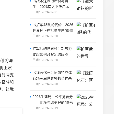
《战术逻辑的断裂与再
生：2026南太平洋启示
录》
日期：2026-07-21
《扩军48队的代价：2026
世界杯正在批量生产“虚假
奇迹”》
日期：2026-07-20
扩军后的世界杯：新势力
崛起如何改写足球版图
日期：2026-07-20
利 将与
将上演
《绿茵化石：阿兹特克体
看到两支
育场三届世界杯的草种基
的奋斗和
因与生态史诗》
日期：2026-07-20
播，让我
2026生死局：公平竞赛分
——比净胜球更狠的“隐形
判罚”
日期：2026-07-19