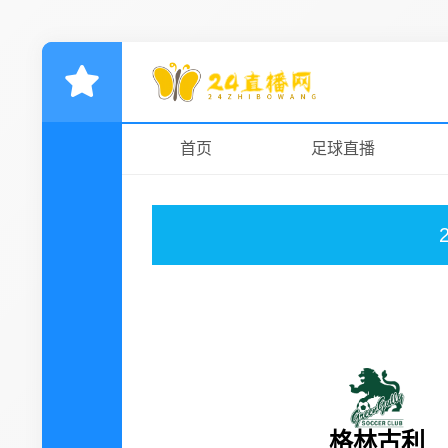
首页
足球直播
格林古利