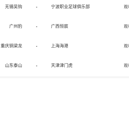
无锡吴钩
宁波职业足球俱乐部
-
观
广州豹
广西恒宸
-
观
重庆铜梁龙
上海海港
-
观
山东泰山
天津津门虎
-
观