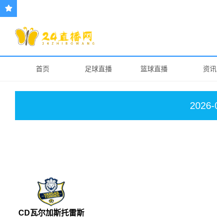
首页
足球直播
篮球直播
资讯
2026-
CD瓦尔加斯托雷斯