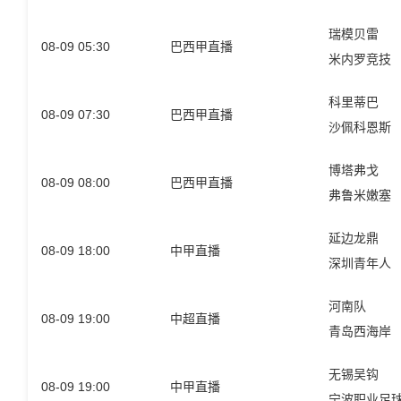
瑞模贝雷
08-09 05:30
巴西甲直播
米内罗竞技
科里蒂巴
08-09 07:30
巴西甲直播
沙佩科恩斯
博塔弗戈
08-09 08:00
巴西甲直播
弗鲁米嫩塞
延边龙鼎
08-09 18:00
中甲直播
深圳青年人
河南队
08-09 19:00
中超直播
青岛西海岸
无锡吴钩
08-09 19:00
中甲直播