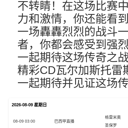
不转睛！在这场比赛
力和激情，你还能看
一场轟轟烈烈的战斗
者，你都会感受到强
一起期待这场传奇之
精彩CD瓦尔加斯托雷
一起期待并见证这场
2026-08-09 星期日
格雷米奥
08-09 03:00
巴西甲直播
圣保罗