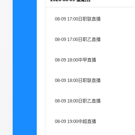
08-09 17:00
日职联直播
08-09 17:00
日职乙直播
08-09 18:00
中甲直播
08-09 18:00
日职联直播
08-09 18:00
日职乙直播
08-09 19:00
中超直播