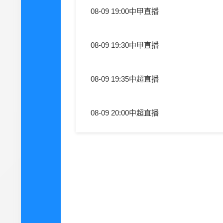
08-09 19:00
中甲直播
08-09 19:30
中甲直播
08-09 19:35
中超直播
08-09 20:00
中超直播