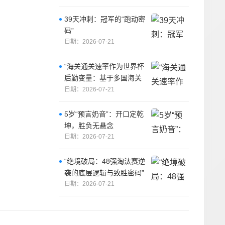
39天冲刺：冠军的“跑动密
码”
日期：2026-07-21
“海关通关速率作为世界杯
后勤变量：基于多国海关
运作体系的战术评估框架”
日期：2026-07-21
5岁“预言奶音”：开口定乾
坤，胜负无悬念
日期：2026-07-21
“绝境破局：48强淘汰赛逆
袭的底层逻辑与致胜密码”
日期：2026-07-21