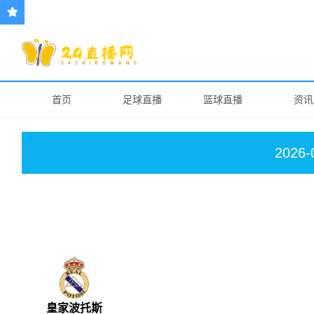
首页
足球直播
篮球直播
资讯
2026-
皇家波托斯