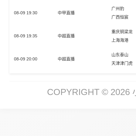
广州豹
08-09 19:30
中甲直播
广西恒宸
重庆铜梁龙
08-09 19:35
中超直播
上海海港
山东泰山
08-09 20:00
中超直播
天津津门虎
COPYRIGHT © 2