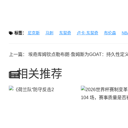
标签：
尼克斯
马刺
东契奇
卢卡·东契奇
布伦森
N
上一篇：
埃奇库姆钦点勒布朗·詹姆斯为GOAT：持久性定义历史最伟大球
相关推荐