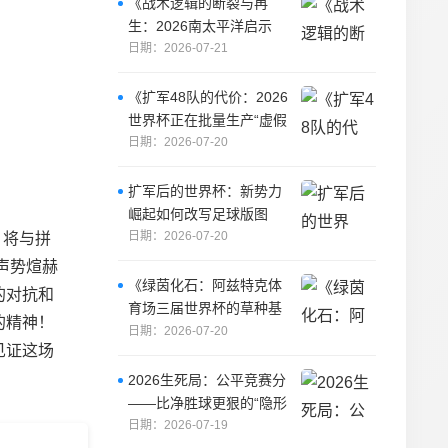
《战术逻辑的断裂与再
生：2026南太平洋启示
录》
日期：2026-07-21
《扩军48队的代价：2026
世界杯正在批量生产“虚假
奇迹”》
日期：2026-07-20
扩军后的世界杯：新势力
崛起如何改写足球版图
日期：2026-07-20
 将与拼
声势煊赫
《绿茵化石：阿兹特克体
的对抗和
育场三届世界杯的草种基
的精神！
因与生态史诗》
日期：2026-07-20
见证这场
2026生死局：公平竞赛分
——比净胜球更狠的“隐形
判罚”
日期：2026-07-19