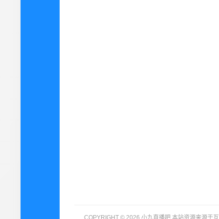
COPYRIGHT © 2026 小九直播吧 本站资源来源于