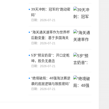
39天冲刺：冠军的“跑动密
码”
日期：2026-07-21
“海关通关速率作为世界杯
后勤变量：基于多国海关
运作体系的战术评估框架”
日期：2026-07-21
5岁“预言奶音”：开口定乾
坤，胜负无悬念
日期：2026-07-21
“绝境破局：48强淘汰赛逆
袭的底层逻辑与致胜密码”
日期：2026-07-21