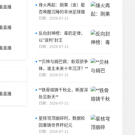
烽火再起：刚果（金）能
看直播
否唤醒沉睡的非洲足球雄
狮？
日期：2026-07-21
看直播
反向封神榜：毒奶定律，
以“误判”封王
日期：2026-07-21
看直播
**贝林与姆巴佩：新双骄争
锋，谁主未来十年沉浮？**
日期：2026-07-21
**铁骨熔铸千秋业，断崖深
看直播
处见新天**
日期：2026-07-21
星核穹顶崩碎时，数据轮
回重铸世界杯纪元
日期：2026-07-21