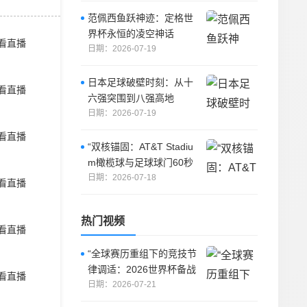
范佩西鱼跃神迹：定格世
界杯永恒的凌空神话
看直播
日期：2026-07-19
日本足球破壁时刻：从十
看直播
六强突围到八强高地
日期：2026-07-19
看直播
“双核锚固：AT&T Stadiu
m橄榄球与足球球门60秒
切换的机械力学解密”
日期：2026-07-18
看直播
热门视频
看直播
“全球赛历重组下的竞技节
律调适：2026世界杯备战
看直播
体系的拓扑升级路径”
日期：2026-07-21