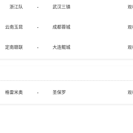
浙江队
武汉三镇
-
观
云南玉昆
成都蓉城
-
观
定南赣联
大连鲲城
-
观
格雷米奥
圣保罗
-
观