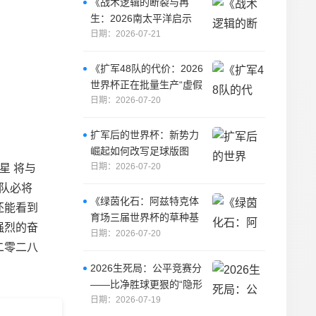
《战术逻辑的断裂与再
生：2026南太平洋启示
录》
日期：2026-07-21
《扩军48队的代价：2026
世界杯正在批量生产“虚假
奇迹”》
日期：2026-07-20
扩军后的世界杯：新势力
崛起如何改写足球版图
日期：2026-07-20
星 将与
队必将
《绿茵化石：阿兹特克体
还能看到
育场三届世界杯的草种基
强烈的奋
因与生态史诗》
日期：2026-07-20
二零二八
2026生死局：公平竞赛分
——比净胜球更狠的“隐形
判罚”
日期：2026-07-19