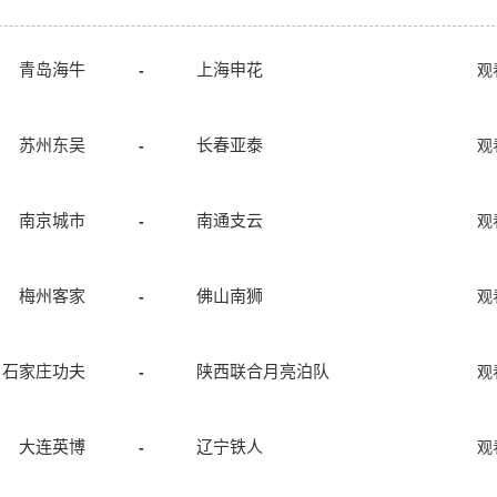
青岛海牛
上海申花
-
观
苏州东吴
长春亚泰
-
观
南京城市
南通支云
-
观
梅州客家
佛山南狮
-
观
石家庄功夫
陕西联合月亮泊队
-
观
大连英博
辽宁铁人
-
观