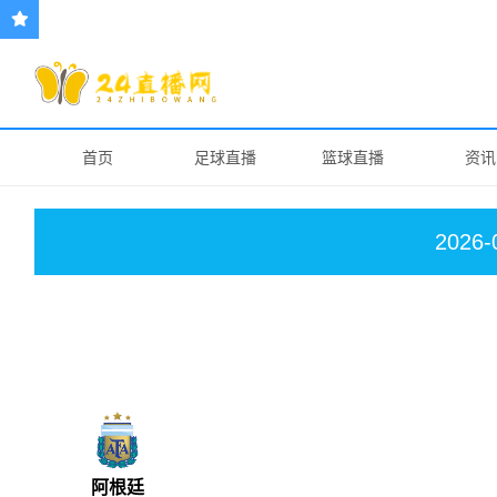
首页
足球直播
篮球直播
资讯
2026-
阿根廷