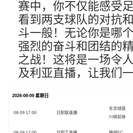
赛中，你不仅能感受
看到两支球队的对抗
斗一般！无论你是哪
强烈的奋斗和团结的
之战！这将是一场令人
及利亚直播，让我们
2026-08-09 星期日
东京绿茵
08-09 17:00
日职联直播
川崎前锋
08-09 17:00
日职乙直播
磐城FC