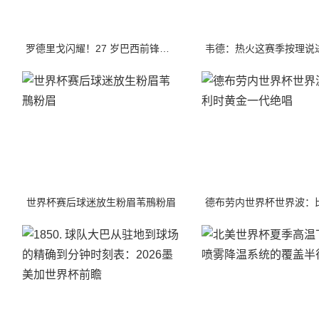
罗德里戈闪耀！27 岁巴西前锋世界杯锋芒
世界杯赛后球迷放生粉眉苇鳽粉眉