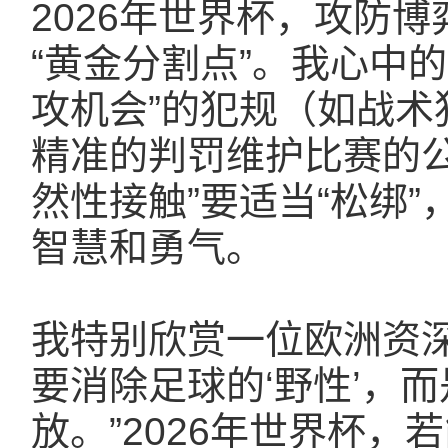
2026年世界杯，攻防博
“黄金分割点”。我心中
攻机会”的犯规（如战术
精准的判罚维护比赛的公
然性接触”要适当“松绑
智慧和勇气。
我特别欣赏一位欧洲资
要消除足球的‘野性’，而
放。”2026年世界杯，