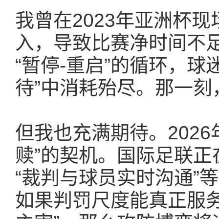
我曾在2023年亚洲杯
入，导致比赛净时间不足
“暂停-重启”的循环，球
待”中消耗殆尽。那一刻
但我也充满期待。202
赎”的契机。国际足联正
“裁判与球员实时沟通”
如果判罚尺度能真正服务