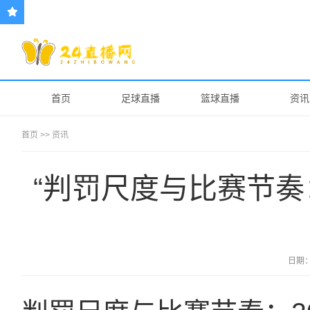
首页
足球直播
篮球直播
资讯
首页
>>
资讯
“判罚尺度与比赛节奏
日期