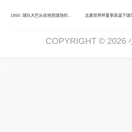
1850. 球队大巴从驻地到球场的精确到分钟时刻表：2026墨美加世界杯前瞻
COPYRIGHT © 2