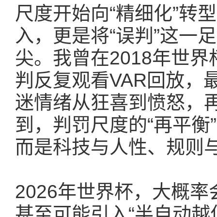
尺度开始向“精细化”转
入，更是将“误判”这一
尖。我曾在2018年世
判反复观看VAR回放，
迷情绪从狂喜到愤怒，
到，判罚尺度的“再平衡
而是科技与人性、规则
2026年世界杯，大概
甚至可能引入“半自动越