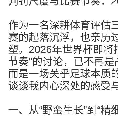
判罚尺度与比赛节奏：2
作为一名深耕体育评估
赛的起落沉浮，也亲历
塑。2026年世界杯即
节奏”的讨论，已不再
而是一场关乎足球本质
谈谈我内心深处的感受
一、从“野蛮生长”到“