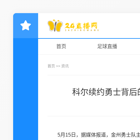
首页
足球直播
首页
>>
资讯
科尔续约勇士背后
5月15日，据媒体报道，金州勇士队