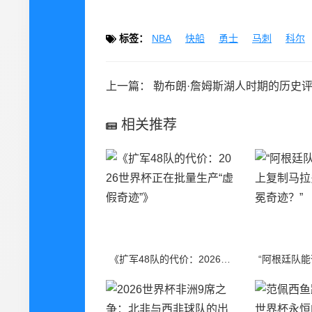
标签：
NBA
快船
勇士
马刺
科尔
上一篇：
勒布朗·詹姆斯湖人时期的历史评价：以字母哥雄鹿生涯为参
相关推荐
《扩军48队的代价：2026世界杯正在批量生产“虚假奇迹”》