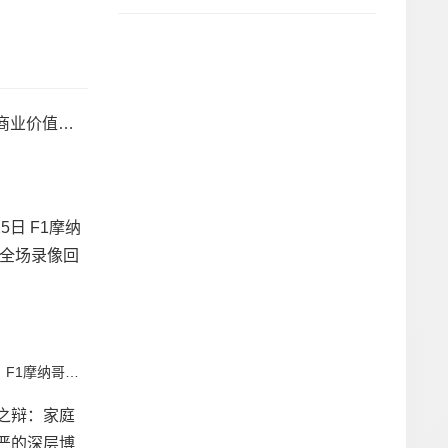
值再创新高
2025年5月25日 F1摩纳哥大奖赛正赛 全场录像回放