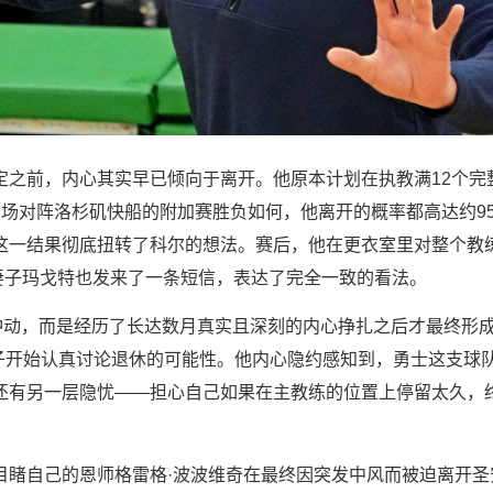
定之前，内心其实早已倾向于离开。他原本计划在执教满12个完
场对阵洛杉矶快船的附加赛胜负如何，他离开的概率都高达约9
这一结果彻底扭转了科尔的想法。赛后，他在更衣室里对整个教
妻子玛戈特也发来了一条短信，表达了完全一致的看法。
时冲动，而是经历了长达数月真实且深刻的内心挣扎之后才最终形
妻子开始认真讨论退休的可能性。他内心隐约感知到，勇士这支球
还有另一层隐忧——担心自己如果在主教练的位置上停留太久，
目睹自己的恩师格雷格·波波维奇在最终因突发中风而被迫离开圣