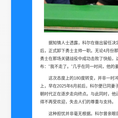
据知情人士透露，科尔在做出留任决
后，正式卸下勇士主帅一职。无论4月份那
勇士在那场关键战役中成功击败了快船，
布："我不走了。"几乎在同一时间，他的
这次态度上的180度转变，并非一
上，早在2025年6月前后，科尔便已同
朝时代正在逐步走向终点。与此同时，他
得不再受欢迎，失去人们的尊重与支持。
这种担忧并非毫无根据。科尔曾亲眼