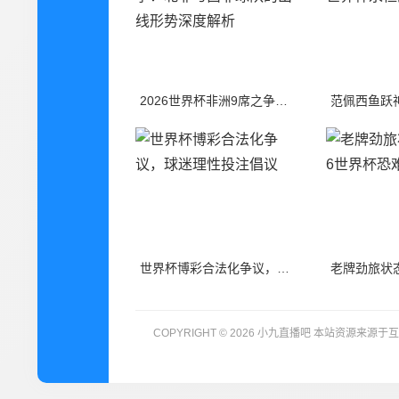
2026世界杯非洲9席之争：北非与西非球队的出线形势深度解析
世界杯博彩合法化争议，球迷理性投注倡议
COPYRIGHT © 2026 小九直播吧 本站资源来源于