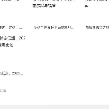
范佩西鱼跃神迹：定格世界杯永恒的凌空神话
英格兰世界杯平局暴露战术短板：鲁尼呼吁引入帕尔默与福登
老牌劲旅状态低迷，2026世界杯恐难走更远
互联网