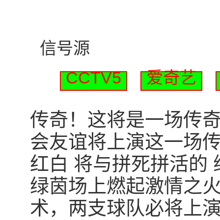
信号源
CCTV5
爱奇艺
传奇！这将是一场传奇！北
会友谊将上演这一场传
红白 将与拼死拼活的
绿茵场上燃起激情之
术，两支球队必将上