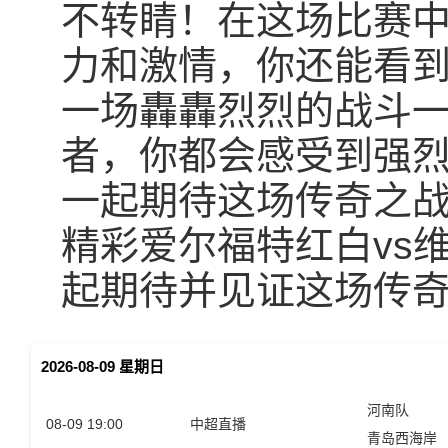
不转睛！在这场比赛
力和激情，你还能看
一场轟轟烈烈的战斗
者，你都会感受到强
一起期待这场传奇之
精彩爱尔福特红白vs
起期待并见证这场传
2026-08-09 星期日
河南队
08-09 19:00
中超直播
青岛西海岸