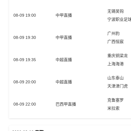
无锡吴钩
08-09 19:00
中甲直播
广州豹
08-09 19:30
中甲直播
广西恒宸
重庆铜梁龙
08-09 19:35
中超直播
上海海港
山东泰山
08-09 20:00
中超直播
天津津门虎
克鲁塞罗
08-09 22:00
巴西甲直播
米拉索