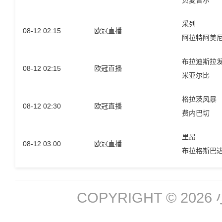
贝夏普尔
采列
08-12 02:15
欧冠直播
阿拉特阿美
布拉迪斯拉
08-12 02:15
欧冠直播
米亚尔比
格拉茨风暴
08-12 02:30
欧冠直播
费内巴切
里昂
08-12 03:00
欧冠直播
布拉格斯巴
COPYRIGHT © 2