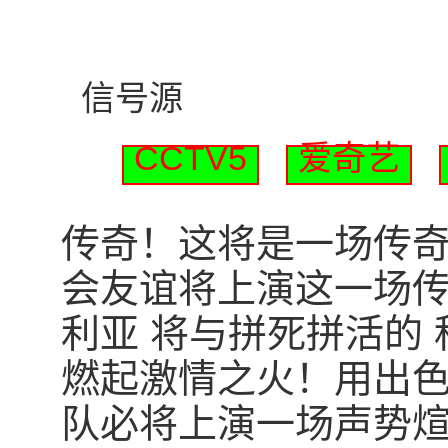
信号源
CCTV5
爱奇艺
传奇！这将是一场传奇！北
会友谊将上演这一场传
利亚 将与拼死拼活的
燃起激情之火！用出
队必将上演一场声势