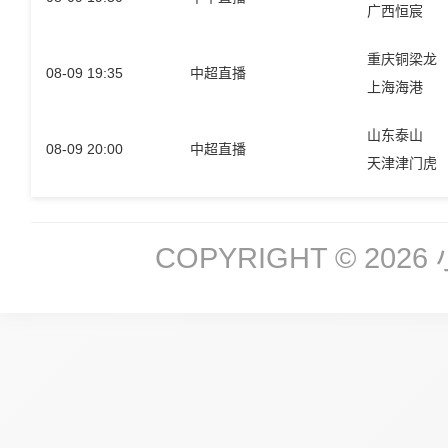
广西恒宸
重庆铜梁龙
08-09 19:35
中超直播
上海海港
山东泰山
08-09 20:00
中超直播
天津津门虎
COPYRIGHT © 2