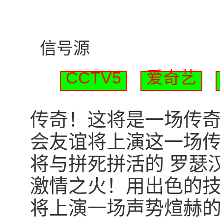
信号源
CCTV5
爱奇艺
传奇！这将是一场传奇！北
会友谊将上演这一场传
将与拼死拼活的 罗瑟
激情之火！用出色的
将上演一场声势煊赫