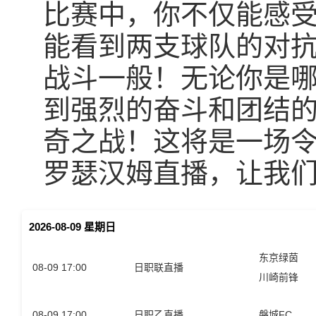
比赛中，你不仅能感
能看到两支球队的对
战斗一般！无论你是
到强烈的奋斗和团结
奇之战！这将是一场令
罗瑟汉姆直播，让我
2026-08-09 星期日
东京绿茵
08-09 17:00
日职联直播
川崎前锋
08-09 17:00
日职乙直播
磐城FC