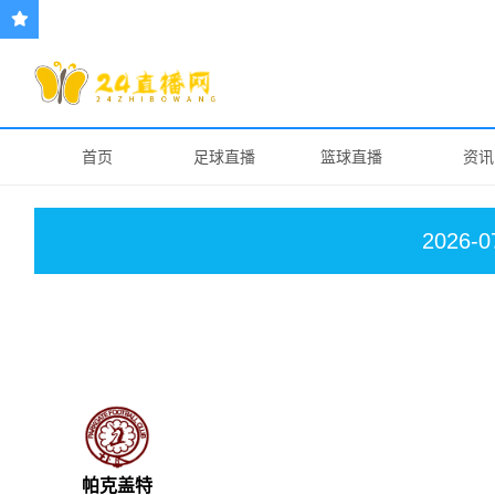
首页
足球直播
篮球直播
资讯
2026-0
帕克盖特