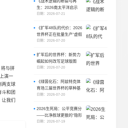
《战术逻辑的断裂与再
生：2026南太平洋启示
录》
日期：2026-07-21
《扩军48队的代价：2026
世界杯正在批量生产“虚假
奇迹”》
日期：2026-07-20
扩军后的世界杯：新势力
崛起如何改写足球版图
日期：2026-07-20
 将与拼
上演一
《绿茵化石：阿兹特克体
到两支球
育场三届世界杯的草种基
奋斗和团
因与生态史诗》
日期：2026-07-20
，让我们
2026生死局：公平竞赛分
——比净胜球更狠的“隐形
判罚”
日期：2026-07-19