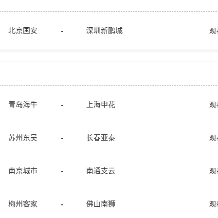
北京国安
深圳新鹏城
-
观
青岛海牛
上海申花
-
观
苏州东吴
长春亚泰
-
观
南京城市
南通支云
-
观
梅州客家
佛山南狮
-
观