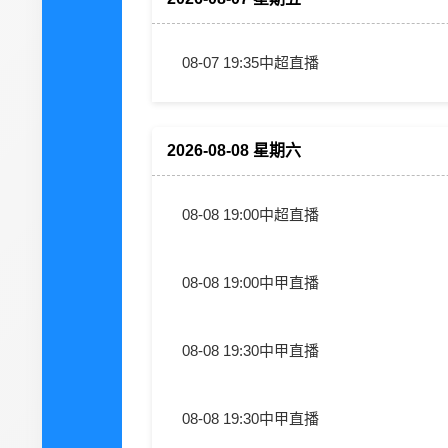
08-07 19:35
中超直播
2026-08-08 星期六
08-08 19:00
中超直播
08-08 19:00
中甲直播
08-08 19:30
中甲直播
08-08 19:30
中甲直播