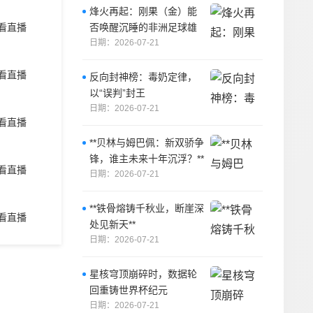
烽火再起：刚果（金）能
否唤醒沉睡的非洲足球雄
看直播
狮？
日期：2026-07-21
看直播
反向封神榜：毒奶定律，
以“误判”封王
日期：2026-07-21
看直播
**贝林与姆巴佩：新双骄争
锋，谁主未来十年沉浮？**
看直播
日期：2026-07-21
**铁骨熔铸千秋业，断崖深
看直播
处见新天**
日期：2026-07-21
星核穹顶崩碎时，数据轮
回重铸世界杯纪元
日期：2026-07-21