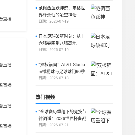
范佩西鱼跃神迹：定格世
界杯永恒的凌空神话
看直播
日期：2026-07-19
日本足球破壁时刻：从十
六强突围到八强高地
日期：2026-07-19
“双核锚固：AT&T Stadiu
看直播
m橄榄球与足球球门60秒
切换的机械力学解密”
日期：2026-07-18
看直播
热门视频
看直播
“全球赛历重组下的竞技节
律调适：2026世界杯备战
体系的拓扑升级路径”
日期：2026-07-21
看直播